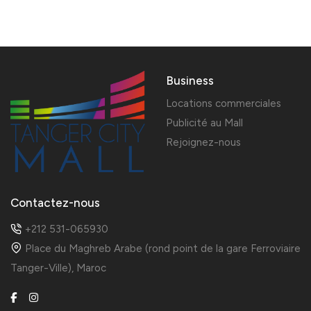
Business
Locations commerciales
Publicité au Mall
Rejoignez-nous
Contactez-nous
+212 531-065930
Place du Maghreb Arabe (rond point de la gare Ferroviaire
Tanger-Ville), Maroc