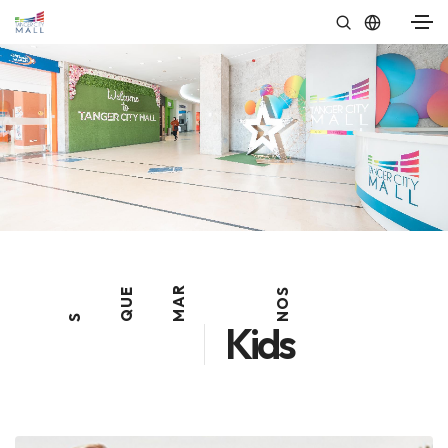
R
E
S
A
U
O
Q
M
N
S
Kids